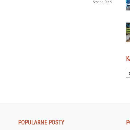
Strona 9 z 9
K
Ka
POPULARNE POSTY
P