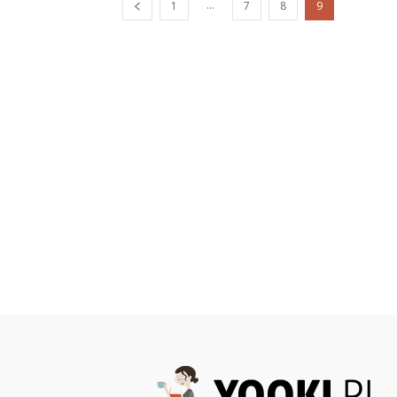
...
1
7
8
9