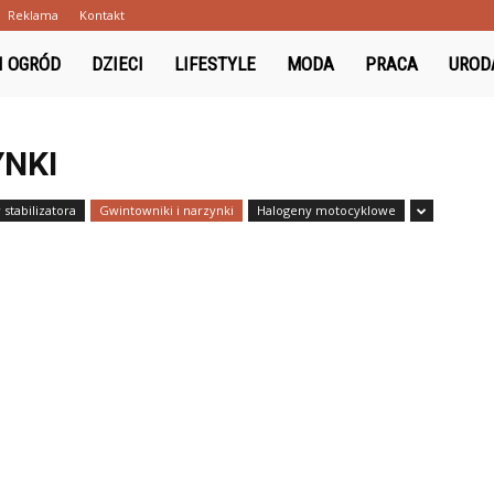
Reklama
Kontakt
ki.pl
I OGRÓD
DZIECI
LIFESTYLE
MODA
PRACA
UROD
YNKI
stabilizatora
Gwintowniki i narzynki
Halogeny motocyklowe