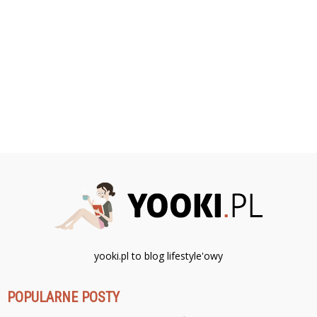
P
U
Z
Z
Z
yooki.pl to blog lifestyle'owy
POPULARNE POSTY