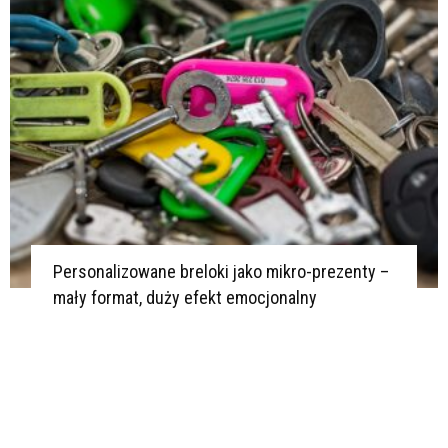
I
S
D
D
P
D
D
P
P
Personalizowane breloki jako mikro-prezenty –
3
mały format, duży efekt emocjonalny
4
D
D
R
P