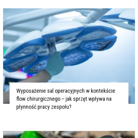
D
N
S
M
P
N
Z
P
I
Z
Wyposażenie sal operacyjnych w kontekście
D
flow chirurgicznego – jak sprzęt wpływa na
D
płynność pracy zespołu?
I
N
P