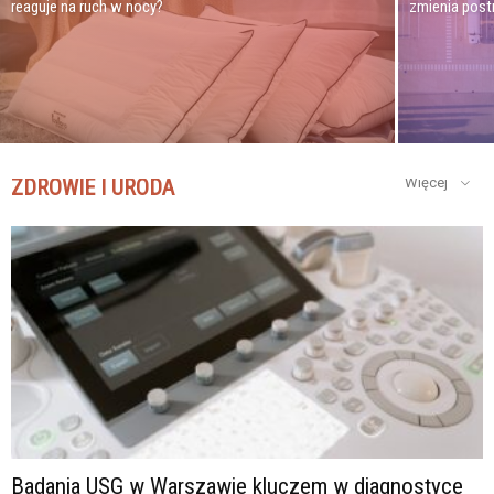
reaguje na ruch w nocy?
zmienia pos
ZDROWIE I URODA
Więcej
Badania USG w Warszawie kluczem w diagnostyce