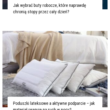
Jak wybrać buty robocze, które naprawdę
R
chronią stopy przez cały dzień?
D
L
R
L
R
H
P
J
P
R
D
R
M
Poduszki lateksowe a aktywne podparcie – jak
materiał reaguje na ruch w nocy?
D