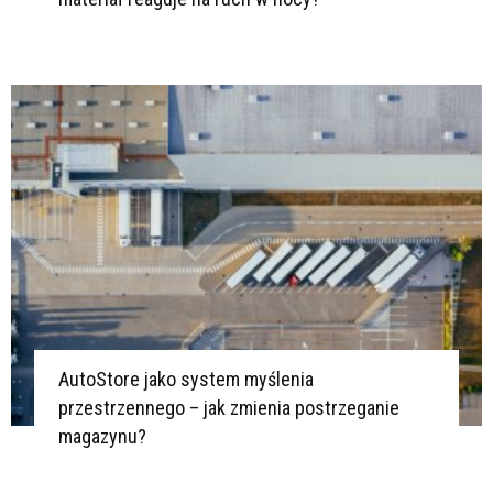
D
P
D
D
D
Ł
P
D
N
P
S
AutoStore jako system myślenia
D
przestrzennego – jak zmienia postrzeganie
P
magazynu?
P