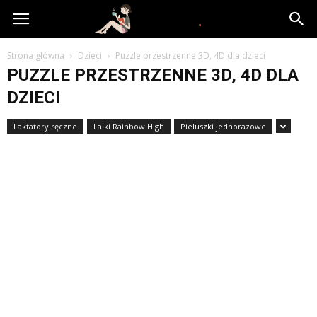
www.yooki.pl
Strona główna
Dzieci
Puzzle przestrzenne 3D, 4D dla dzieci
PUZZLE PRZESTRZENNE 3D, 4D DLA
DZIECI
Laktatory ręczne
Lalki Rainbow High
Pieluszki jednorazowe