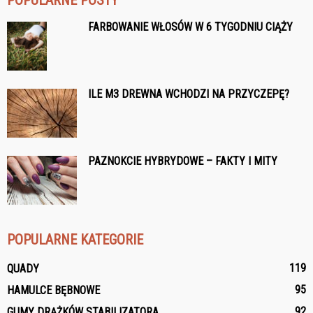
POPULARNE POSTY
FARBOWANIE WŁOSÓW W 6 TYGODNIU CIĄŻY
ILE M3 DREWNA WCHODZI NA PRZYCZEPĘ?
PAZNOKCIE HYBRYDOWE – FAKTY I MITY
POPULARNE KATEGORIE
119
QUADY
95
HAMULCE BĘBNOWE
92
GUMY DRĄŻKÓW STABILIZATORA