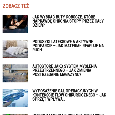
ZOBACZ TEŻ
JAK WYBRAĆ BUTY ROBOCZE, KTÓRE
NAPRAWDĘ CHRONIĄ STOPY PRZEZ CAŁY
DZIEŃ?
PODUSZKI LATEKSOWE A AKTYWNE
PODPARCIE – JAK MATERIAŁ REAGUJE NA
RUCH...
AUTOSTORE JAKO SYSTEM MYŚLENIA
PRZESTRZENNEGO – JAK ZMIENIA
POSTRZEGANIE MAGAZYNU?
WYPOSAŻENIE SAL OPERACYJNYCH W
KONTEKŚCIE FLOW CHIRURGICZNEGO – JAK
SPRZĘT WPŁYWA...