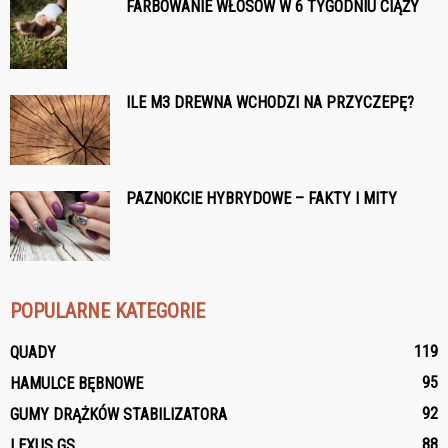
FARBOWANIE WŁOSÓW W 6 TYGODNIU CIĄŻY
ILE M3 DREWNA WCHODZI NA PRZYCZEPĘ?
PAZNOKCIE HYBRYDOWE – FAKTY I MITY
POPULARNE KATEGORIE
119
QUADY
95
HAMULCE BĘBNOWE
92
GUMY DRĄŻKÓW STABILIZATORA
88
LEXUS GS