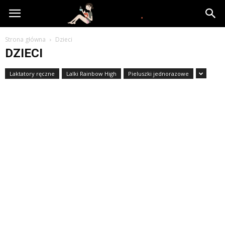
www.yooki.pl
Strona główna
Dzieci
DZIECI
Laktatory ręczne
Lalki Rainbow High
Pieluszki jednorazowe