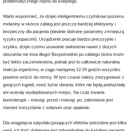
problematycznego rejonu do kolejnego.
Warto wspomnieć, że dzięki inteligentnemu czytnikowi poziomu
melaniny w skórze zabieg jest jeszcze bardziej efektywny i
bezpieczny dla pacjenta (idealnie dobrane parametry zmniejszą
ryzyko poparzeń). Urządzenie pracuje bardzo precyzyjnie i
szybko, dzięki czemu usuwanie owłosienia nawet z dużych
obszarów nie trwa długo! Bezpośrednio po zabiegu skóra może
być lekko zaczerwieniona, jednak jest to całkowicie naturalna
reakcja organizmu, w ciągu następnej 12-24 godzin wszystko
powinno wrócić do normy. W tym czasie należy zrezygnować z
gorących kąpieli, nosić luźne ubrania, które nie będą podrażniały
ani ocierały wydepilowanych miejsc. Na czas trwania
laseroterapii – miesiąc przed i miesiąc po, zabronione jest
również korzystanie z solarium oraz opalanie.
Dla osiągnięcia satysfakcjonujących efektów potrzebne jest kilka
sesji, ich ilość dobierana jest indywidualnie do każdego pacjenta,