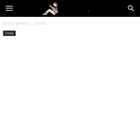
www.yooki.pl
Strona główna
Uroda
Uroda