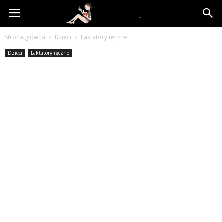
www.yooki.pl
Strona główna
Dzieci
Laktatory ręczne
Dzieci
Laktatory ręczne