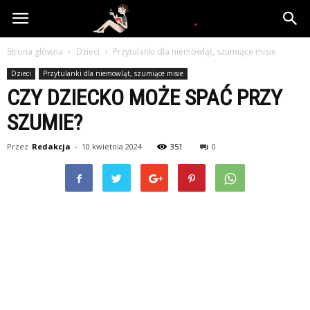
www.yooki.pl
Strona główna
Dzieci
Przytulanki dla niemowląt, szumiące misie
Dzieci
Przytulanki dla niemowląt, szumiące misie
CZY DZIECKO MOŻE SPAĆ PRZY
SZUMIE?
Przez
Redakcja
-
10 kwietnia 2024
351
0