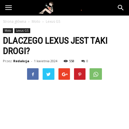
www.yooki.pl
Strona główna
Moto
Lexus GS
Moto
Lexus GS
DLACZEGO LEXUS JEST TAKI
DROGI?
Przez
Redakcja
-
1 kwietnia 2024
558
0