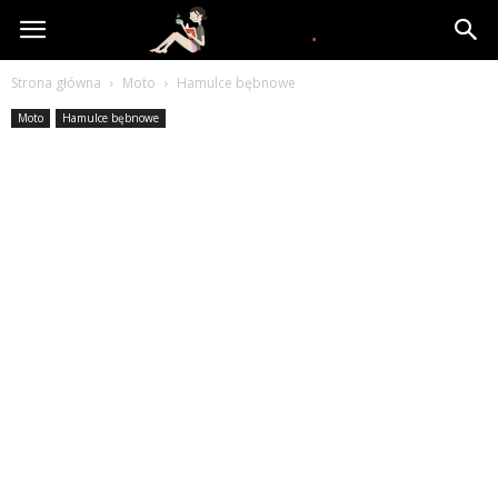
www.yooki.pl
Strona główna
Moto
Hamulce bębnowe
Moto
Hamulce bębnowe