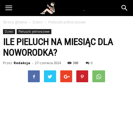
www.yooki.pl
Strona główna
Dzieci
Pieluszki jednorazowe
Dzieci
Pieluszki jednorazowe
ILE PIELUCH NA MIESIĄC DLA
NOWORODKA?
Przez
Redakcja
-
27 czerwca 2024
369
0