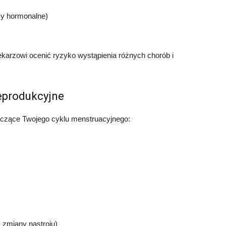
my hormonalne)
ekarzowi ocenić ryzyko wystąpienia różnych chorób i
reprodukcyjne
yczące Twojego cyklu menstruacyjnego:
 zmiany nastroju)