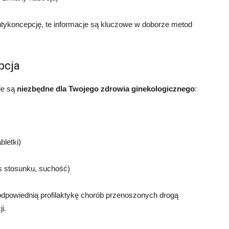
antykoncepcję, te informacje są kluczowe w doborze metod
pcja
le są
niezbędne dla Twojego zdrowia ginekologicznego
:
letki)
s stosunku, suchość)
odpowiednią profilaktykę chorób przenoszonych drogą
i.