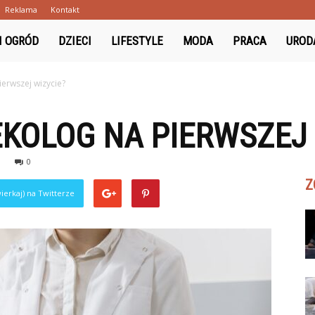
Reklama
Kontakt
ki.pl
I OGRÓD
DZIECI
LIFESTYLE
MODA
PRACA
UROD
ierwszej wizycie?
EKOLOG NA PIERWSZEJ 
0
Z
ierkaj) na Twitterze