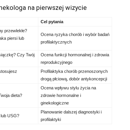
nekologa na pierwszej wizycie
Cel pytania
y przewlekłe?
Ocena ryzyka chorób i wybór badań
aka piersi lub
profilaktycznych
esiączkę? Czy Twój
Ocena funkcji hormonalnej i zdrowia
reprodukcyjnego
stosujesz
Profilaktyka chorób przenoszonych
drogą płciową, dobór antykoncepcji
Ocena wpływu stylu życia na
Twoja dieta?
zdrowie hormonalne i
ginekologiczne
Planowanie dalszej diagnostyki i
i lub USG?
profilaktyki