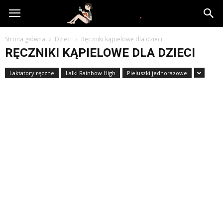
www.yooki.pl
Strona główna
Dzieci
Ręczniki kąpielowe dla dzieci
RĘCZNIKI KĄPIELOWE DLA DZIECI
Laktatory ręczne
Lalki Rainbow High
Pieluszki jednorazowe