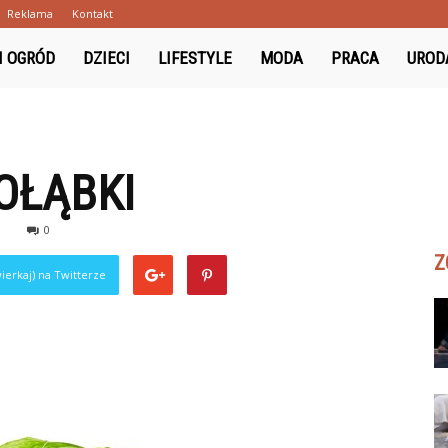
Reklama
Kontakt
ki.pl
I OGRÓD
DZIECI
LIFESTYLE
MODA
PRACA
UROD
OŁĄBKI
1
0
Z
ierkaj) na Twitterze