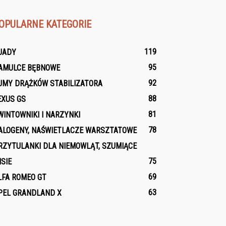
OPULARNE KATEGORIE
119
UADY
95
AMULCE BĘBNOWE
92
UMY DRĄŻKÓW STABILIZATORA
88
EXUS GS
81
WINTOWNIKI I NARZYNKI
78
ALOGENY, NAŚWIETLACZE WARSZTATOWE
RZYTULANKI DLA NIEMOWLĄT, SZUMIĄCE
75
ISIE
69
LFA ROMEO GT
63
PEL GRANDLAND X