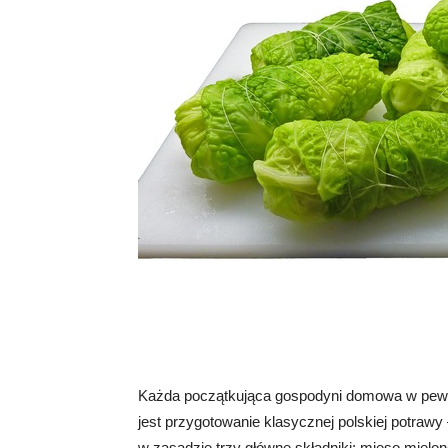
Każda początkująca gospodyni domowa w pewn
jest przygotowanie klasycznej polskiej potra
w zasadzie trzy główne składniki: mięso mielone