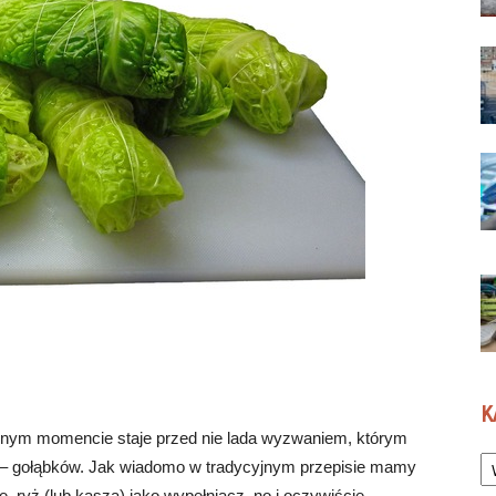
K
ym momencie staje przed nie lada wyzwaniem, którym
Ka
wy – gołąbków. Jak wiadomo w tradycyjnym przepisie mamy
, ryż (lub kasza) jako wypełniacz, no i oczywiście