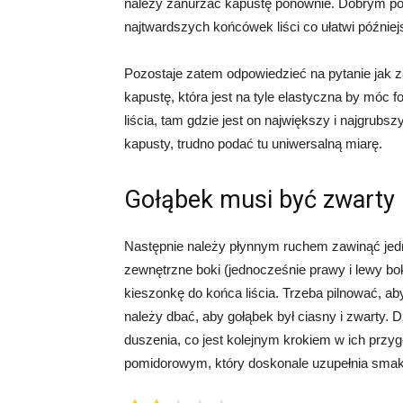
należy zanurzać kapustę ponownie. Dobrym pom
najtwardszych końcówek liści co ułatwi później
Pozostaje zatem odpowiedzieć na pytanie jak z
kapustę, która jest na tyle elastyczna by móc 
liścia, tam gdzie jest on największy i najgrubs
kapusty, trudno podać tu uniwersalną miarę.
Gołąbek musi być zwarty
Następnie należy płynnym ruchem zawinąć jedny
zewnętrzne boki (jednocześnie prawy i lewy b
kieszonkę do końca liścia. Trzeba pilnować, ab
należy dbać, aby gołąbek był ciasny i zwarty. 
duszenia, co jest kolejnym krokiem w ich przy
pomidorowym, który doskonale uzupełnia smak