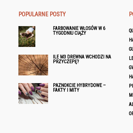
POPULARNE POSTY
P
FARBOWANIE WŁOSÓW W 6
Q
TYGODNIU CIĄŻY
H
G
ILE M3 DREWNA WCHODZI NA
L
PRZYCZEPĘ?
G
H
PAZNOKCIE HYBRYDOWE –
P
FAKTY I MITY
M
A
O