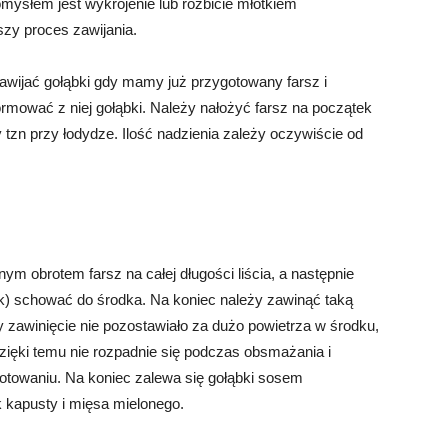
ysłem jest wykrojenie lub rozbicie młotkiem
szy proces zawijania.
awijać gołąbki gdy mamy już przygotowany farsz i
formować z niej gołąbki. Należy nałożyć farsz na początek
zy tzn przy łodydze. Ilość nadzienia zależy oczywiście od
m obrotem farsz na całej długości liścia, a następnie
ok) schować do środka. Na koniec należy zawinąć taką
y zawinięcie nie pozostawiało za dużo powietrza w środku,
Dzięki temu nie rozpadnie się podczas obsmażania i
gotowaniu. Na koniec zalewa się gołąbki sosem
 kapusty i mięsa mielonego.