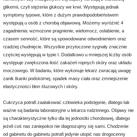
glikemii, czyli stężenia glukozy we krwi. Występują jednak
symptomy typowe, które z dużym prawdopodobieństwem
występują u osób z chorobą objawową. Możemy wyróżnić 4
zagadnienia: wzmożone pragnienie, wielomocz, osłabienie, a
czasem senność, które są spowodowane odwodnieniem oraz
rzadziej chudnięcie. Wszystkie przytoczone sygnały znacznie
częściej występują w typie I. Dodatkowo u mniejszej liczby osób
występuje zwiększona ilość zakażeń ropnych skóry oraz układu
moczowego. W badaniu, które wykonuje lekarz zwracają uwagę
zanik tkanki podskórnej, spadek masy ciała oraz zmniejszenie
elastyczności błon śluzowych i skóry.
Cukrzyca potrafi zaatakować człowieka podstępnie, dlatego tak
ważne są badania laboratoryjne u lekarza rodzinnego. Objawy nie
są charakterystyczne tylko dla tej jednostki chorobowej, dlatego
jeżeli coś nas zaniepokoi nie diagnozujmy się sami. Chodzenie
od gabinetu do gabinetu potrafi jedynie utopić nas drogocenny