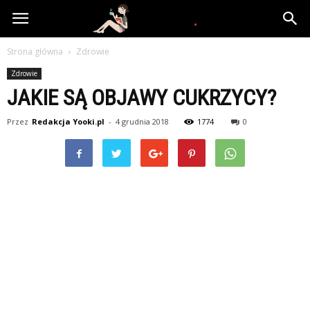
www.yooki.pl
Strona główna
Zdrowie
Zdrowie
JAKIE SĄ OBJAWY CUKRZYCY?
Przez
Redakcja Yooki.pl
-
4 grudnia 2018
1774
0